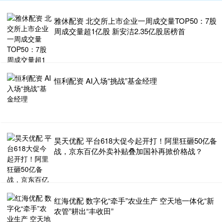
雅休配资 北交所上市企业一周成交量TOP50：7股
周成交量超1亿股 新安洁2.35亿股居榜首
恒利配资 AI入场“挑战”基金经理
昊天优配 平台618大促今起开打！阿里狂砸50亿备
战，京东百亿外卖补贴叠加国补再掀价格战？
红海优配 数字化“牵手”农业生产 空天地一体化“新
农管”耕出“丰收田”