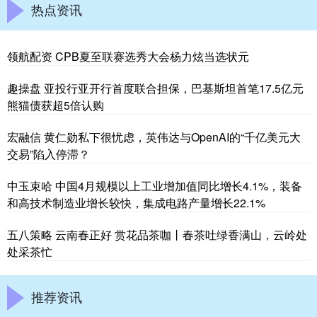
热点资讯
领航配资 CPB夏至联赛选秀大会杨力炫当选状元
趣操盘 亚投行亚开行首度联合担保，巴基斯坦首笔17.5亿元
熊猫债获超5倍认购
宏融信 黄仁勋私下很忧虑，英伟达与OpenAI的“千亿美元大
交易”陷入停滞？
中玉束哈 中国4月规模以上工业增加值同比增长4.1%，装备
和高技术制造业增长较快，集成电路产量增长22.1%
五八策略 云南春正好 赏花品茶咖丨春茶吐绿香满山，云岭处
处采茶忙
推荐资讯