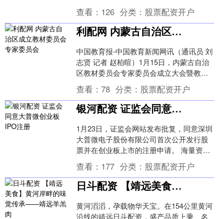
道银灰色的轨迹——翼展达到25米的。
查看：
126
分类：
股票配资开户
这....
利配网 内蒙古自治区成立教材委员会专家委员会
中国教育报-中国教育新闻网讯（通讯员 刘
志贤 记者 赵柏暄）1月15日，内蒙古自治
区教材委员会专家委员会成立大会暨教材
工作高质量发展研讨会在呼和浩特召开。
查看：
78
分类：
股票配资开户
会议....
银河配资 证监会同意大普微创业板IPO注册
1月23日，证监会网站发布批复，同意深圳
大普微电子股份有限公司首次公开发行股
票并在创业板上市的注册申请。 海量资
讯、精准解读，尽在新浪财经APP....
查看：
177
分类：
股票配资开户
日斗配资 【靖远美食】黄河岸畔的味觉传承——靖远羊羔肉
黄河滔滔，孕载物华天宝。在154公里黄河
沿线的靖远日斗配资，盛产品质上乘、名