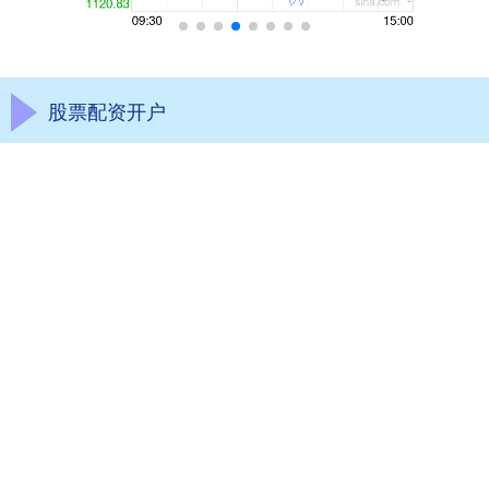
股票配资开户
鑫耀证券|炒股配资开户|是一家正规配资平台,为用户提供配资开户以
及相关的资讯服务,按天配资网凭借多年的配资经验,分享优质的配资
资讯,帮助广大用户了解更多配资知识。
话题标签
常胜策略
为什么
集采优配
最新