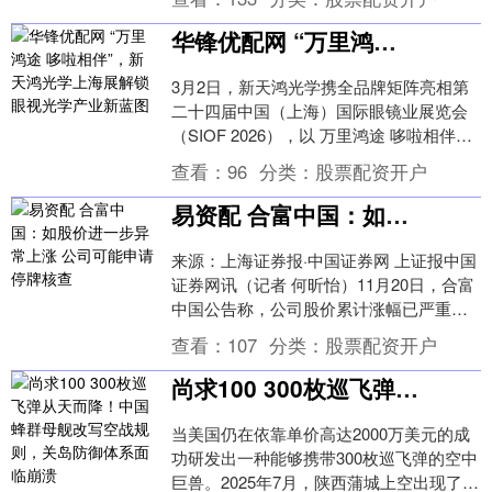
先地位让....
华锋优配网 “万里鸿途 哆啦相伴”，新天鸿光学上海展解锁眼视光学产业新蓝图
3月2日，新天鸿光学携全品牌矩阵亮相第
二十四届中国（上海）国际眼镜业展览会
（SIOF 2026），以 万里鸿途 哆啦相伴为
主题，重磅推出贝悦哆啦 A 梦跨界联名....
查看：
96
分类：
股票配资开户
易资配 合富中国：如股价进一步异常上涨 公司可能申请停牌核查
来源：上海证券报·中国证券网 上证报中国
证券网讯（记者 何昕怡）11月20日，合富
中国公告称，公司股价累计涨幅已严重偏
离基本面，投资者参与交易可能面临较大
查看：
107
分类：
股票配资开户
风险。....
尚求100 300枚巡飞弹从天而降！中国蜂群母舰改写空战规则，关岛防御体系面临崩溃
当美国仍在依靠单价高达2000万美元的成
功研发出一种能够携带300枚巡飞弹的空中
巨兽。2025年7月，陕西蒲城上空出现了一