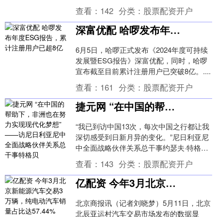
销对接会，会上，美团与广东中荔农业集
查看：
142
分类：
股票配资开户
团等出口....
深富优配 哈啰发布年度ESG报告，累计注册用户已超8亿
6月5日，哈啰正式发布《2024年度可持续
发展暨ESG报告》深富优配，同时，哈啰
宣布截至目前累计注册用户已突破8亿。....
查看：
161
分类：
股票配资开户
捷元网 “在中国的帮助下，非洲也在努力实现现代化梦想” ——访尼日利亚尼中全面战略伙伴关系总干事特格贝
“我已到访中国13次，每次中国之行都让我
深切感受到日新月异的变化。”尼日利亚尼
中全面战略伙伴关系总干事约瑟夫·特格贝
日前接受本报记者专访时表示捷元网，中
查看：
143
分类：
股票配资开户
国取得的....
亿配资 今年3月北京新能源汽车交易3万辆，纯电动汽车销量占比达57.44%
北京商报讯（记者刘晓梦）5月11日，北京
北辰亚运村汽车交易市场发布的数据显