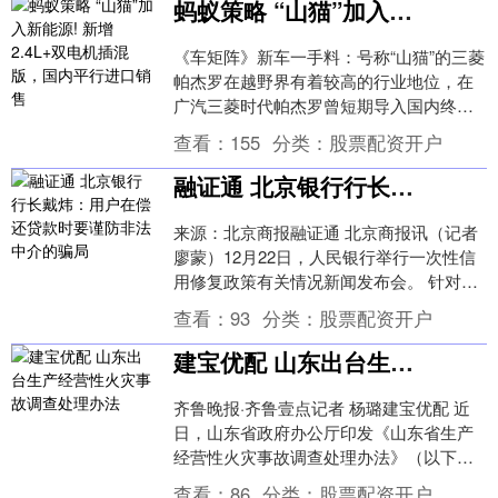
蚂蚁策略 “山猫”加入新能源! 新增2.4L+双电机插混版，国内平行进口销售
《车矩阵》新车一手料：号称“山猫”的三菱
帕杰罗在越野界有着较高的行业地位，在
广汽三菱时代帕杰罗曾短期导入国内终端
店销售，这个承载着一代越野迷情怀经典
查看：
155
分类：
股票配资开户
车型在硬派越....
融证通 北京银行行长戴炜：用户在偿还贷款时要谨防非法中介的骗局
来源：北京商报融证通 北京商报讯（记者
廖蒙）12月22日，人民银行举行一次性信
用修复政策有关情况新闻发布会。 针对客
户在向银行还款时有哪些需要注意的事项
查看：
93
分类：
股票配资开户
这一问....
建宝优配 山东出台生产经营性火灾事故调查处理办法
齐鲁晚报·齐鲁壹点记者 杨璐建宝优配 近
日，山东省政府办公厅印发《山东省生产
经营性火灾事故调查处理办法》（以下简
称《办法》），规范生产经营性火灾事故
查看：
86
分类：
股票配资开户