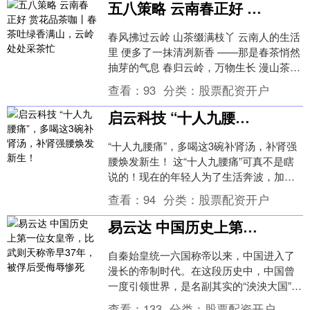
五八策略 云南春正好 赏花品茶咖丨春茶吐绿香满山，云岭处处采茶忙
春风拂过云岭 山茶缀满枝丫 云南人的生活
里 便多了一抹清冽新香 ——那是春茶悄然
抽芽的气息 春归云岭，万物生长 漫山茶园
次第苏醒 从滇西到滇南 从高山到河谷
查看：
93
分类：
股票配资开户
各....
启云科技 “十人九腰痛”，多喝这3碗补肾汤，补肾强腰焕发新生！
“十人九腰痛”，多喝这3碗补肾汤，补肾强
腰焕发新生！ 这“十人九腰痛”可真不是瞎
说的！现在的年轻人为了生活奔波，加班
熬夜那是家常便饭。长期下来，腰就不那
查看：
94
分类：
股票配资开户
么听使唤....
易云达 中国历史上第一位女皇帝，比武则天称帝早37年，被俘后受侮辱惨死
自秦始皇统一六国称帝以来，中国进入了
漫长的帝制时代。在这段历史中，中国曾
一度引领世界，是名副其实的“泱泱大国”，
被认为是世界的“中心”。然而，长时间的领
查看：
133
分类：
股票配资开户