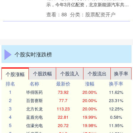
示，今年3月亿配资，北京新能源汽车共交
易3万辆，环比增长67.18%，同比增长
查看：
88
分类：
股票配资开户
14.7....
个股实时涨跌榜
个股跌幅
个股流入
个股流出
换手率
个股涨幅
排名
名称
最新价
涨幅
换手率
1
毕得医药
73.92
20.00%
11.62%
2
百普赛斯
77.7
20.00%
23.31%
3
北方长龙
113.23
20.00%
12.25%
4
蓝盾光电
22.81
19.99%
0.58%
5
信濠光电
20.72
19.98%
11.95%