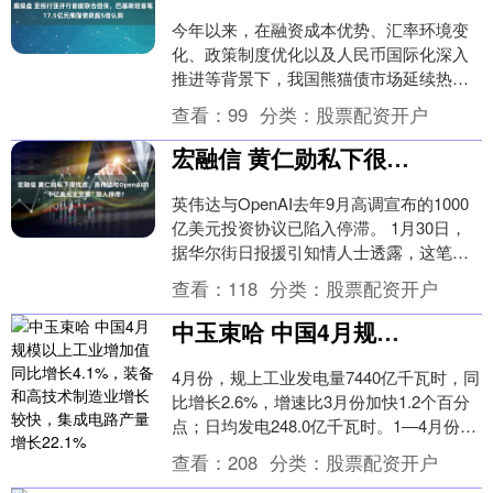
今年以来，在融资成本优势、汇率环境变
化、政策制度优化以及人民币国际化深入
推进等背景下，我国熊猫债市场延续热闹
态势。近日，巴基斯坦成功在中国发行首
查看：
99
分类：
股票配资开户
笔人民币计价熊猫....
宏融信 黄仁勋私下很忧虑，英伟达与OpenAI的“千亿美元大交易”陷入停滞？
英伟达与OpenAI去年9月高调宣布的1000
亿美元投资协议已陷入停滞。 1月30日，
据华尔街日报援引知情人士透露，这笔英
伟达计划用于帮助OpenAI训练和运行....
查看：
118
分类：
股票配资开户
中玉束哈 中国4月规模以上工业增加值同比增长4.1%，装备和高技术制造业增长较快，集成电路产量增长22.1%
4月份，规上工业发电量7440亿千瓦时，同
比增长2.6%，增速比3月份加快1.2个百分
点；日均发电248.0亿千瓦时。1—4月份，
规上工业发电量31237亿千瓦....
查看：
208
分类：
股票配资开户