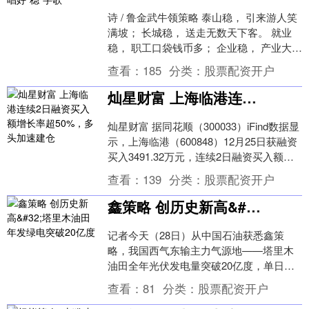
诗 / 鲁金武牛领策略 泰山稳， 引来游人笑
满坡； 长城稳， 送走无数天下客。 就业
稳， 职工口袋钱币多； 企业稳， 产业大军
献硕果。 稳中求好像首歌， 我们唱....
查看：
185
分类：
股票配资开户
灿星财富 上海临港连续2日融资买入额增长率超50%，多头加速建仓
灿星财富 据同花顺（300033）iFind数据显
示，上海临港（600848）12月25日获融资
买入3491.32万元，连续2日融资买入额增
长率超50%，当前融....
查看：
139
分类：
股票配资开户
鑫策略 创历史新高&#32;塔里木油田年发绿电突破20亿度
记者今天（28日）从中国石油获悉鑫策
略，我国西气东输主力气源地——塔里木
油田全年光伏发电量突破20亿度，单日最
高发电量超1000万度，创年发电量、日发
查看：
81
分类：
股票配资开户
电量历史新....