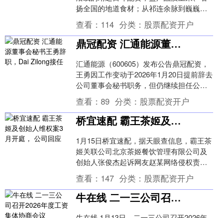
扬全国的地道食材；从祁连余脉到巍巍乌
兰，从繁华市井到亭巷院落，千百年来，
查看：
114
分类：
股票配资开户
勤劳智慧的靖....
鼎冠配资 汇通能源董事会秘书王勇辞职，Dai Zilong接任
汇通能源（600605）发布公告鼎冠配资，
王勇因工作变动于2026年1月20日提前辞去
公司董事会秘书职务，但仍继续担任公司
董事。同时，公司聘任Dai Zilon....
查看：
89
分类：
股票配资开户
桥宜速配 霸王茶姬及创始人维权案3月开庭， 公司回应
1月15日桥宜速配，据天眼查信息，霸王茶
姬关联公司北京茶姬餐饮管理有限公司及
创始人张俊杰起诉网友赵某网络侵权责任
纠纷一案，已由北京互联网法院公告送达
查看：
147
分类：
股票配资开户
相关法律文书....
牛在线 二一三公司召开2026年度工资集体协商会议
牛在线 1月13日，二一三公司召开2026年