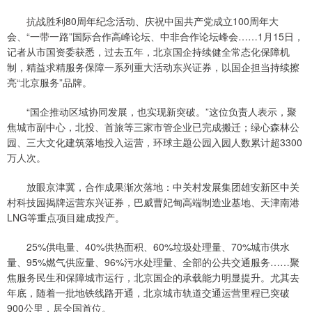
抗战胜利80周年纪念活动、庆祝中国共产党成立100周年大
会、“一带一路”国际合作高峰论坛、中非合作论坛峰会……1月15日，
记者从市国资委获悉，过去五年，北京国企持续健全常态化保障机
制，精益求精服务保障一系列重大活动东兴证券，以国企担当持续擦
亮“北京服务”品牌。
“国企推动区域协同发展，也实现新突破。”这位负责人表示，聚
焦城市副中心，北投、首旅等三家市管企业已完成搬迁；绿心森林公
园、三大文化建筑落地投入运营，环球主题公园入园人数累计超3300
万人次。
放眼京津冀，合作成果渐次落地：中关村发展集团雄安新区中关
村科技园揭牌运营东兴证券，巴威曹妃甸高端制造业基地、天津南港
LNG等重点项目建成投产。
25%供电量、40%供热面积、60%垃圾处理量、70%城市供水
量、95%燃气供应量、96%污水处理量、全部的公共交通服务……聚
焦服务民生和保障城市运行，北京国企的承载能力明显提升。尤其去
年底，随着一批地铁线路开通，北京城市轨道交通运营里程已突破
900公里，居全国首位。