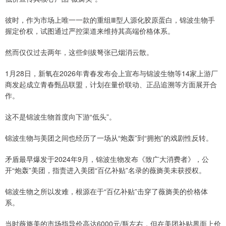
彼时，作为市场上唯一一款的重组Ⅲ型人源化胶原蛋白，锦波生物手
握定价权，试图通过严控渠道来维持其高端价格体系。
然而仅仅过去两年，这些剑拔弩张已烟消云散。
1月28日，新氧在2026年青春发布会上宣布与锦波生物等14家上游厂
商发起成立青春甄品联盟，计划在量价联动、正品追溯等方面展开合
作。
这不是锦波生物首度向下游“低头”。
锦波生物与美团之间也经历了一场从“炮轰”到“拥抱”的戏剧性反转。
矛盾最早爆发于2024年9月，锦波生物发布《致广大消费者》，公
开“炮轰”美团，指责进入美团“百亿补贴”名录的薇旖美未获授权。
锦波生物之所以发难，根源在于“百亿补贴”击穿了薇旖美的价格体
系。
当时薇旖美的市场指导价高达6000元/瓶左右，但在美团补贴界面上价