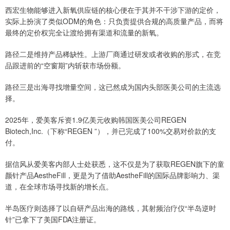
西宏生物能够进入新氧供应链的核心便在于其并不干涉下游的定价，
实际上扮演了类似ODM的角色：只负责提供合规的高质量产品，而将
最终的定价权完全让渡给拥有渠道和流量的新氧。
路径二是维持产品稀缺性。上游厂商通过研发或者收购的形式，在竞
品跟进前的“空窗期”内斩获市场份额。
路径三是出海寻找增量空间，这已然成为国内头部医美公司的主流选
择。
2025年，爱美客斥资1.9亿美元收购韩国医美公司REGEN
Biotech,Inc.（下称“REGEN ”），并已完成了100%交易对价款的支
付。
据信风从爱美客内部人士处获悉，这不仅是为了获取REGEN旗下的童
颜针产品AestheFill，更是为了借助AestheFill的国际品牌影响力、渠
道，在全球市场寻找新的增长点。
半岛医疗则选择了以自研产品出海的路线，其射频治疗仪“半岛逆时
针”已拿下了美国FDA注册证。