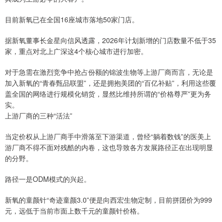
目前新氧已在全国16座城市落地50家门店。
据新氧董事长金星向信风透露，2026年计划新增的门店数量不低于35
家，重点对北上广深这4个核心城市进行加密。
对于急需在激烈竞争中抢占份额的锦波生物等上游厂商而言，无论是
加入新氧的“青春甄品联盟”，还是拥抱美团的“百亿补贴”，利用这些覆
盖全国的网络进行规模化销货，显然比维持所谓的“价格尊严”更为务
实。
上游厂商的三种“活法”
当定价权从上游厂商手中滑落至下游渠道，曾经“躺着数钱”的医美上
游厂商不得不面对残酷的内卷，这也导致各方发展路径正在出现明显
的分野。
路径一是ODM模式的兴起。
新氧的童颜针“奇迹童颜3.0”便是向西宏生物定制，目前拼团价为999
元，远低于当前市面上数千元的童颜针价格。