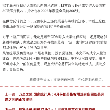
据半岛医疗创始人雷晓兵向信风透露，目前该设备已成功进入美国前
30强医疗机构，并计划在2026年覆盖全美前300强。
在供需反转的当下，定价权从上游向渠道与终端的迁移，本质上是医
美市场正在经历一场深刻的“祛魅”与价值回归。
对于上游厂商而言，无论是退守ODM融入大渠道供应链，还是死磕创
新维持稀缺，亦或是远赴海外寻找新蓝海，“活下去”并“活得好”的前提
都是适应由买方主导的新世界。
风险提示及免责条款 市场有风险，投资需谨慎。本文不构成个人投资
建议，也未考虑到个别用户特殊的投资目标、财务状况或需要。用户
应考虑本文中的任何意见、观点或结论是否符合其特定状况。据此投
资，责任自负。
鑫耀证券提示：文章来自网络，不代表本站观点。
上一篇：
万全之策 国家统计局：4月份部分指标增速有所回落是月
度之间的正常波动
下一篇：
祥富金融 规模17.5亿元！巴基斯坦首次发行熊猫债