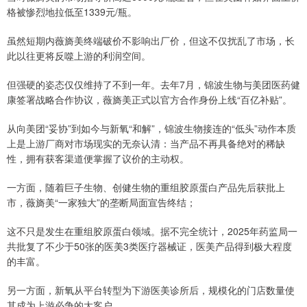
格被惨烈地拉低至1339元/瓶。
虽然短期内薇旖美终端破价不影响出厂价，但这不仅扰乱了市场，长
此以往更将反噬上游的利润空间。
但强硬的姿态仅仅维持了不到一年。去年7月，锦波生物与美团医药健
康签署战略合作协议，薇旖美正式以官方合作身份上线“百亿补贴”。
从向美团“妥协”到如今与新氧“和解”，锦波生物接连的“低头”动作本质
上是上游厂商对市场现实的无奈认清：当产品不再具备绝对的稀缺
性，拥有获客渠道便掌握了议价的主动权。
一方面，随着巨子生物、创健生物的重组胶原蛋白产品先后获批上
市，薇旖美“一家独大”的垄断局面宣告终结；
这不只是发生在重组胶原蛋白领域。据不完全统计，2025年药监局一
共批复了不少于50张的医美3类医疗器械证，医美产品得到极大程度
的丰富。
另一方面，新氧从平台转型为下游医美诊所后，规模化的门店数量使
其成为上游必争的大客户。