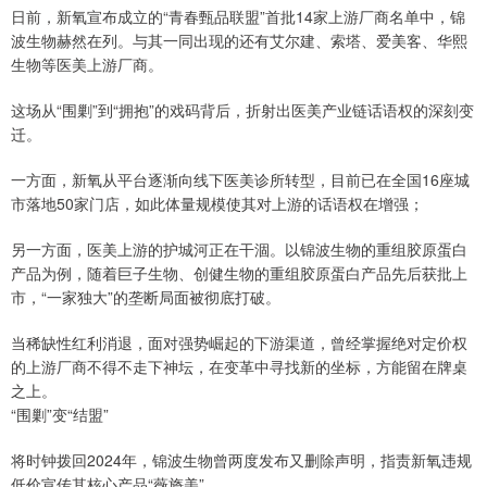
日前，新氧宣布成立的“青春甄品联盟”首批14家上游厂商名单中，锦
波生物赫然在列。与其一同出现的还有艾尔建、索塔、爱美客、华熙
生物等医美上游厂商。
这场从“围剿”到“拥抱”的戏码背后，折射出医美产业链话语权的深刻变
迁。
一方面，新氧从平台逐渐向线下医美诊所转型，目前已在全国16座城
市落地50家门店，如此体量规模使其对上游的话语权在增强；
另一方面，医美上游的护城河正在干涸。以锦波生物的重组胶原蛋白
产品为例，随着巨子生物、创健生物的重组胶原蛋白产品先后获批上
市，“一家独大”的垄断局面被彻底打破。
当稀缺性红利消退，面对强势崛起的下游渠道，曾经掌握绝对定价权
的上游厂商不得不走下神坛，在变革中寻找新的坐标，方能留在牌桌
之上。
“围剿”变“结盟”
将时钟拨回2024年，锦波生物曾两度发布又删除声明，指责新氧违规
低价宣传其核心产品“薇旖美”。