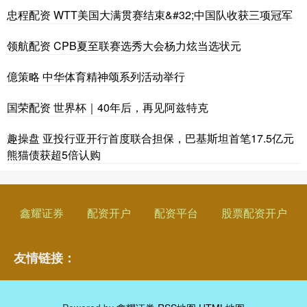
忠程配资 WTT美国大满贯赛结束&#32;中国队收获三项冠军
领航配资 CPB夏至联赛选秀大会杨力炫当选状元
億策略 中华体育精神颂系列活动举行
国荣配资 世界杯｜40年后，再见阿兹特克
趣操盘 亚投行亚开行首度联合担保，巴基斯坦首笔17.5亿元
熊猫债获超5倍认购
鑫耀证券
配资开户
配资平台
股票配资开户
友情链接：