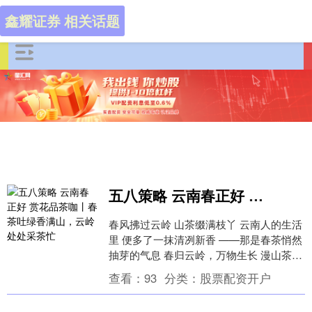
鑫耀证券 相关话题
五八策略 云南春正好 赏花品茶咖丨春茶吐绿香满山，云岭处处采茶忙
春风拂过云岭 山茶缀满枝丫 云南人的生活
里 便多了一抹清冽新香 ——那是春茶悄然
抽芽的气息 春归云岭，万物生长 漫山茶园
次第苏醒 从滇西到滇南 从高山到河谷
查看：
93
分类：
股票配资开户
各....