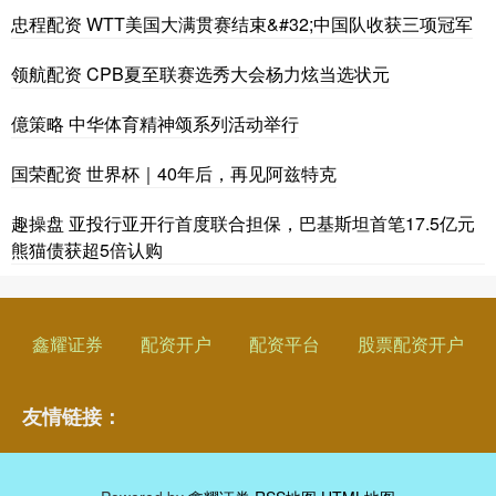
忠程配资 WTT美国大满贯赛结束&#32;中国队收获三项冠军
领航配资 CPB夏至联赛选秀大会杨力炫当选状元
億策略 中华体育精神颂系列活动举行
国荣配资 世界杯｜40年后，再见阿兹特克
趣操盘 亚投行亚开行首度联合担保，巴基斯坦首笔17.5亿元
熊猫债获超5倍认购
鑫耀证券
配资开户
配资平台
股票配资开户
友情链接：