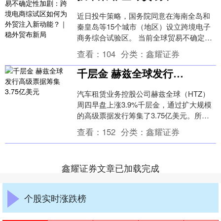
近日投牛策略，国务院同意在海南全岛和
秦皇岛等15个城市（地区）设立跨境电子
商务综合试验区。 当前全球贸易不确定性
加剧，增设跨境电商综试区将如何助力传
查看：
104
分类：
鑫耀证券
统产业转型升....
千层金 赫兹全球发行高级票据筹集3.75亿美元
汽车租赁业务控股公司赫兹全球（HTZ）
周四早盘上涨3.9%千层金，通过扩大规模
的高级票据发行筹集了3.75亿美元。所得
款项将用于上限期权交易、部分赎回现有
查看：
152
分类：
鑫耀证券
票据以....
鑫耀证券文章已加载完成
个股实时涨跌榜