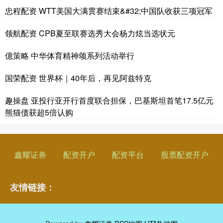
忠程配资 WTT美国大满贯赛结束&#32;中国队收获三项冠军
领航配资 CPB夏至联赛选秀大会杨力炫当选状元
億策略 中华体育精神颂系列活动举行
国荣配资 世界杯｜40年后，再见阿兹特克
趣操盘 亚投行亚开行首度联合担保，巴基斯坦首笔17.5亿元
熊猫债获超5倍认购
鑫耀证券
配资开户
配资平台
股票配资开户
友情链接：