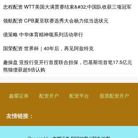
忠程配资 WTT美国大满贯赛结束&#32;中国队收获三项冠军
领航配资 CPB夏至联赛选秀大会杨力炫当选状元
億策略 中华体育精神颂系列活动举行
国荣配资 世界杯｜40年后，再见阿兹特克
趣操盘 亚投行亚开行首度联合担保，巴基斯坦首笔17.5亿元
熊猫债获超5倍认购
鑫耀证券
配资开户
配资平台
股票配资开户
友情链接：