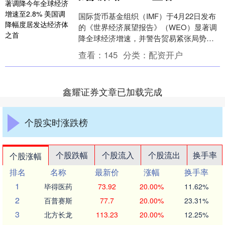
国际货币基金组织（IMF）于4月22日发布
的《世界经济展望报告》（WEO）显著调
降全球经济增速，并警告贸易紧张局势的
迅速升级和极高的政策不确定性预计将对
查看：
145
分类：
配资开户
全球经济....
鑫耀证券文章已加载完成
个股实时涨跌榜
个股跌幅
个股流入
个股流出
换手率
个股涨幅
排名
名称
最新价
涨幅
换手率
1
毕得医药
73.92
20.00%
11.62%
2
百普赛斯
77.7
20.00%
23.31%
3
北方长龙
113.23
20.00%
12.25%